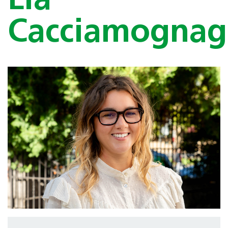
Lia
Cacciamognag