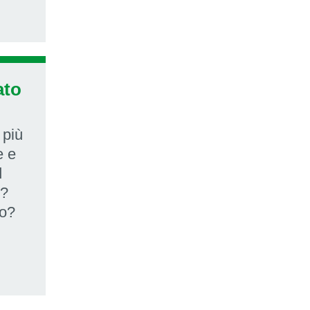
ato
 più
e e
d
e?
to?