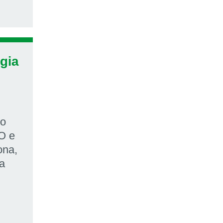
gia
to
O e
ona,
ra