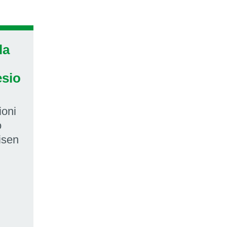
la
esio
ioni
o
isen