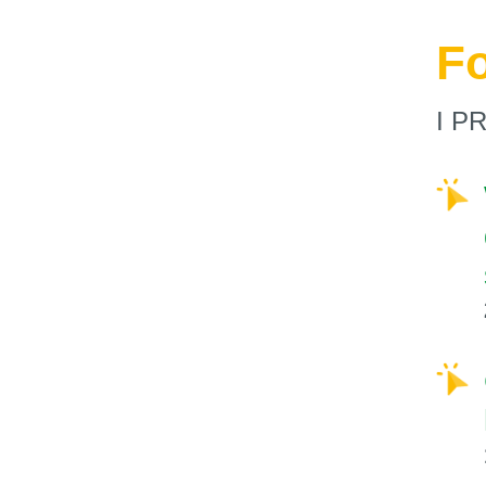
F
I P