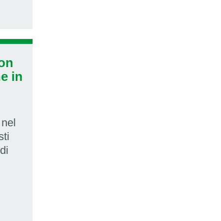
con
he in
 nel
sti
di