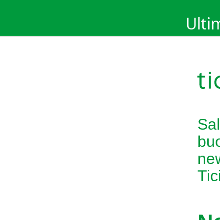
Ulti
Sal
buo
new
Tic