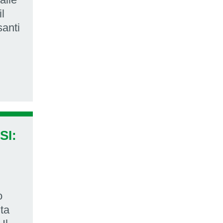
l
santi
SI:
o
ta