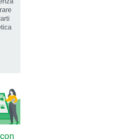
lenza
orare
arti
tica
 con