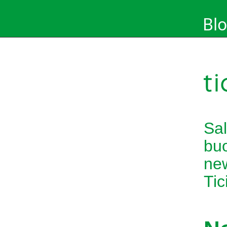
Blo
Sal
buo
new
Tic