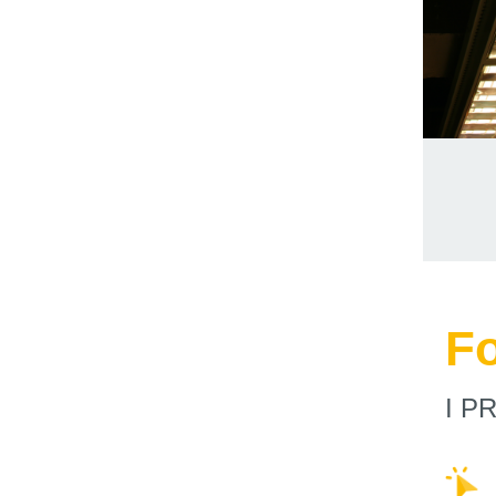
F
I P