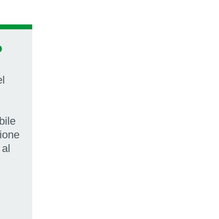
o
el
bile
zione
 al