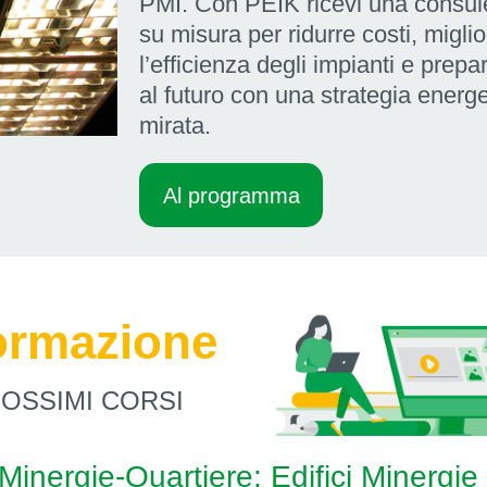
PMI. Con PEIK ricevi una consu
su misura per ridurre costi, migli
l’efficienza degli impianti e prepar
al futuro con una strategia energe
mirata.
Al programma
ormazione
ROSSIMI CORSI
Minergie-Quartiere: Edifici Minergie