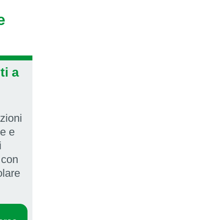
e
ti a
zioni
ne e
i
 con
olare