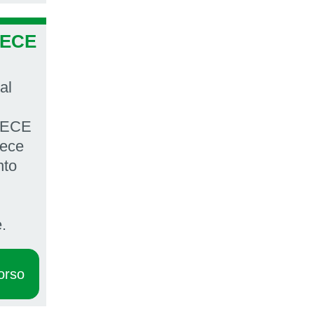
 CECE
al
 CECE
vece
nto
.
orso