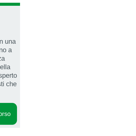
in una
ino a
za
ella
sperto
ti che
orso