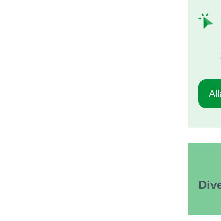
Al
Div