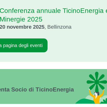
Conferenza annuale TicinoEnergia 
Minergie 2025
20 novembre 2025
, Bellinzona
la pagina degli eventi
enta Socio di TicinoEnergia