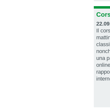
Cors
22.09
Il cor
matti
class
nonch
una pa
onlin
rappo
intern