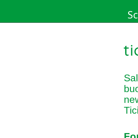
Sc
Sal
buo
new
Tic
Fo