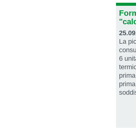
Form
"cal
25.09
La pi
consul
6 unit
termi
prima
prima
soddis