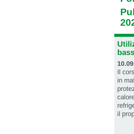
Pub
20
‍Uti
bass
10.09
Il co
in ma
protez
calor
refrig
il pro