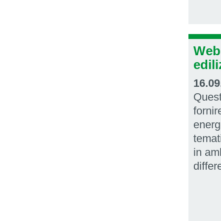
Webi
edili
16.09
Quest
fornir
energe
temati
in amb
differ