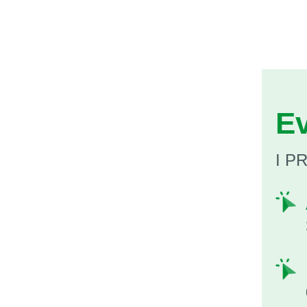
Ev
I P