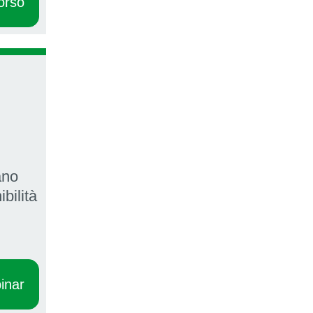
orso
ano
bilità
inar