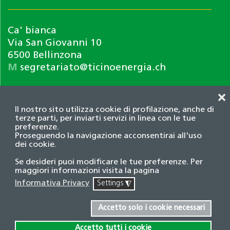
Ca' bianca
Via San Giovanni 10
6500 Bellinzona
M
segretariato@ticinoenergia.ch
❌
Il nostro sito utilizza cookie di profilazione, anche di
terze parti, per inviarti servizi in linea con le tue
preferenze.
Proseguendo la navigazione acconsentirai all'uso
dei cookie.
Informativa privacy
Se desideri puoi modificare le tue preferenze. Per
© 2026 Associazione TicinoEnergia. Tutti i diritti
maggiori informazioni visita la pagina
riservati.
Informativa Privacy
Settings
◮
Credits
Accetto solo i cookie necessari
Accetto tutti i cookie