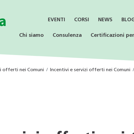
EVENTI
CORSI
NEWS
BLO
Chi siamo
Consulenza
Certificazioni per
zi offerti nei Comuni
Incentivi e servizi offerti nei Comuni
SERVIZI
CONSULENZA
LE CERTIFICAZIONI
PER LE AZIENDE
OFFERTA PER LE
SPECIALISTICA
SCUOLE
Informazione ai Comuni
Incentivi federali e
Minergie
Calore rinnovabile
Educazione ambientale
cantonali
Consulenza orientativa
CECE
CECE
Programmi di consulenza