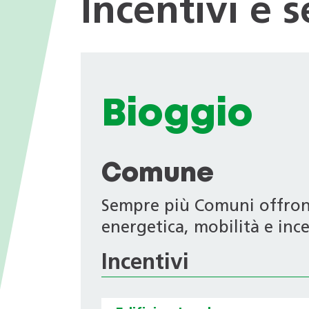
Incentivi e 
I valori
nei Comuni
Giochi tematici
Opportunità di impiego
Deduzioni fiscali in ambito
energetico
Progetti di ricerca
Archivio Newsletter
Bioggio
Comune
Sempre più Comuni offrono 
energetica, mobilità e ince
Incentivi