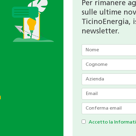
Per rimanere a
sulle ultime nov
TicinoEnergia, is
newsletter.
h
Accetto la Informati