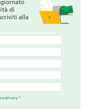
ggiornato
ità di
criviti alla
va privacy
*