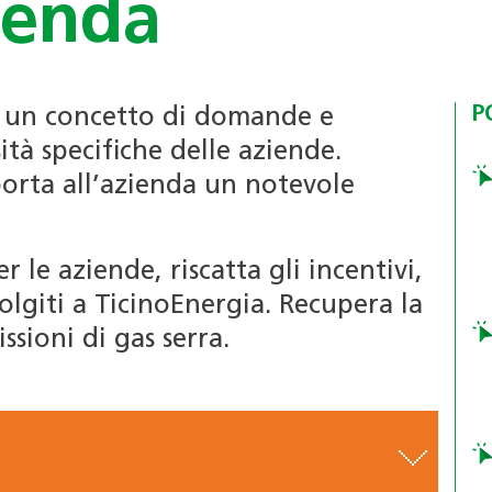
ienda
Programmi di
Certificazioni per edifici
consulenza riconosciuti
SNBS
Formazione continua per i
(4R)
professionisti
P
u un concetto di domande e
Associazione
Formazione per le scuole
sità specifiche delle aziende.
professionale
orta all’azienda un notevole
Bacheca annunci di lavoro
svizzera delle
dai Soci
pompe di calore
(APP)
le aziende, riscatta gli incentivi,
PdC-modulo di
volgiti a TicinoEnergia. Recupera la
sistema
ssioni di gas serra.