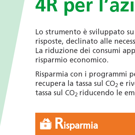
4R per l’az
I valori
nei Comuni
Giochi tematici
Opportunità di impiego
Deduzioni fiscali in ambito
energetico
Progetti di ricerca
Lo strumento è sviluppato s
risposte, declinato alle neces
Archivio Newsletter
La riduzione dei consumi app
risparmio economico.
Risparmia con i programmi per 
recupera la tassa sul CO
e ri
2
tassa sul CO
riducendo le emi
2
R
isparmia