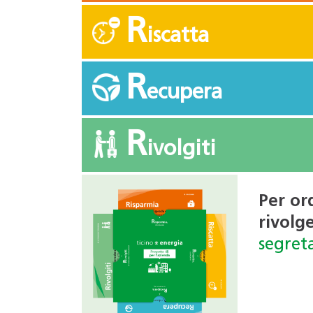
R
iscatta
R
ecupera
R
ivolgiti
Per or
rivolge
segret