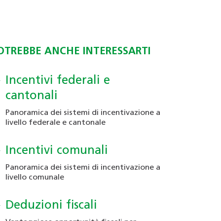
CHIAMA
RUEn: principali aspetti per
Supporto per l'elaborazione
+41 (0)91 290 88 10
edifici nuovi ed esistenti
di regolamenti e ordinanze
SCRIVI
DOCUMENTO
OTREBBE ANCHE INTERESSARTI
Documentazione utile
segretariato@ticinoenergia.ch
RUEn: i principali aspetti legati
alle esigenze per gli edifici
nuovi
Incentivi federali e
DOCUMENTO
Regolamento di adesione
cantonali
DOCUMENTO
Panoramica dei sistemi di incentivazione a
RUEn: i principali aspetti legati
DOCUMENTO
livello federale e cantonale
alla sostituzione di un
Formulario di adesione
generatore di calore in
Incentivi comunali
abitazioni
Panoramica dei sistemi di incentivazione a
livello comunale
Deduzioni fiscali