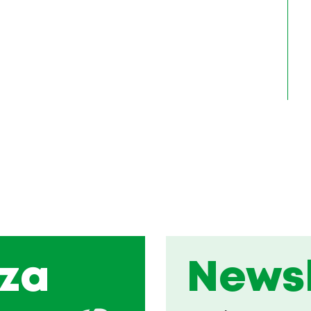
za
Newsl