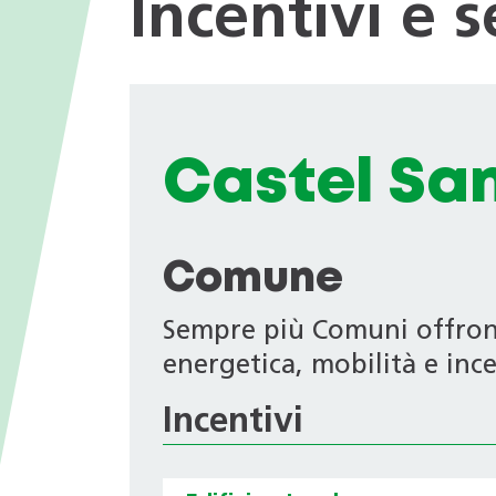
Incentivi e 
I valori
nei Comuni
Giochi tematici
Opportunità di impiego
Deduzioni fiscali in ambito
energetico
Progetti di ricerca
Archivio Newsletter
Castel San
Comune
Sempre più Comuni offrono 
energetica, mobilità e ince
Incentivi