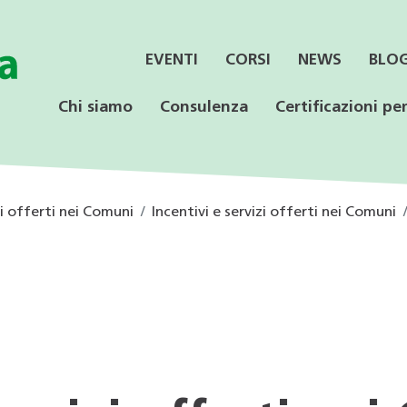
EVENTI
CORSI
NEWS
BLO
Chi siamo
Consulenza
Certificazioni per
zi offerti nei Comuni
Incentivi e servizi offerti nei Comuni
SERVIZI
CONSULENZA
LE CERTIFICAZIONI
PER LE AZIENDE
OFFERTA PER LE
SPECIALISTICA
SCUOLE
Informazione ai Comuni
Incentivi federali e
Minergie
Calore rinnovabile
Educazione ambientale
cantonali
Consulenza orientativa
CECE
CECE
Programmi di consulenza