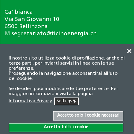
Ca' bianca
Via San Giovanni 10
6500 Bellinzona
M
segretariato@ticinoenergia.ch
❌
Il nostro sito utilizza cookie di profilazione, anche di
terze parti, per inviarti servizi in linea con le tue
preferenze.
Proseguendo la navigazione acconsentirai all'uso
dei cookie.
Informativa privacy
Se desideri puoi modificare le tue preferenze. Per
© 2026 Associazione TicinoEnergia. Tutti i diritti
maggiori informazioni visita la pagina
riservati.
Informativa Privacy
Settings
◮
Credits
Accetto solo i cookie necessari
Accetto tutti i cookie