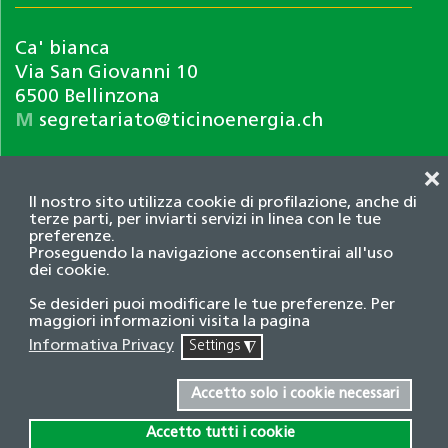
Ca' bianca
Via San Giovanni 10
6500 Bellinzona
M
segretariato@ticinoenergia.ch
❌
Il nostro sito utilizza cookie di profilazione, anche di
terze parti, per inviarti servizi in linea con le tue
preferenze.
Proseguendo la navigazione acconsentirai all'uso
dei cookie.
Informativa privacy
Se desideri puoi modificare le tue preferenze. Per
© 2026 Associazione TicinoEnergia. Tutti i diritti
maggiori informazioni visita la pagina
riservati.
Informativa Privacy
Settings
◮
Credits
Accetto solo i cookie necessari
Accetto tutti i cookie