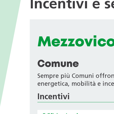
Incentivi e 
I valori
nei Comuni
Giochi tematici
Opportunità di impiego
Deduzioni fiscali in ambito
energetico
Progetti di ricerca
Archivio Newsletter
Mezzovico
Comune
Sempre più Comuni offrono 
energetica, mobilità e ince
Incentivi