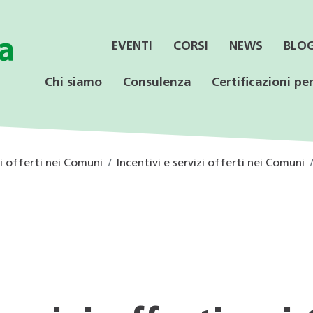
EVENTI
CORSI
NEWS
BLO
Chi siamo
Consulenza
Certificazioni per
zi offerti nei Comuni
Incentivi e servizi offerti nei Comuni
SERVIZI
CONSULENZA
LE CERTIFICAZIONI
PER LE AZIENDE
OFFERTA PER LE
SPECIALISTICA
SCUOLE
Informazione ai Comuni
Incentivi federali e
Minergie
Calore rinnovabile
Educazione ambientale
cantonali
Consulenza orientativa
CECE
CECE
Programmi di consulenza