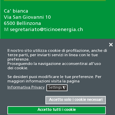
Ca' bianca
Via San Giovanni 10
6500 Bellinzona
M
segretariato@ticinoenergia.ch
❌
Il nostro sito utilizza cookie di profilazione, anche di
terze parti, per inviarti servizi in linea con le tue
preferenze.
Proseguendo la navigazione acconsentirai all'uso
dei cookie.
Informativa privacy
Se desideri puoi modificare le tue preferenze. Per
© 2026 Associazione TicinoEnergia. Tutti i diritti
maggiori informazioni visita la pagina
riservati.
Informativa Privacy
Settings
◮
Credits
Accetto solo i cookie necessari
Accetto tutti i cookie