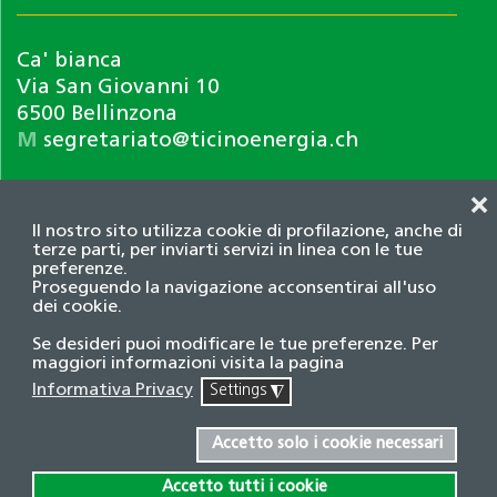
Ca' bianca
Via San Giovanni 10
6500 Bellinzona
M
segretariato@ticinoenergia.ch
❌
Il nostro sito utilizza cookie di profilazione, anche di
terze parti, per inviarti servizi in linea con le tue
preferenze.
Proseguendo la navigazione acconsentirai all'uso
dei cookie.
Informativa privacy
Se desideri puoi modificare le tue preferenze. Per
© 2026 Associazione TicinoEnergia. Tutti i diritti
maggiori informazioni visita la pagina
riservati.
Informativa Privacy
Settings
◮
Credits
Accetto solo i cookie necessari
Accetto tutti i cookie