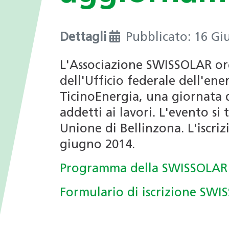
I valori
nei Comuni
Giochi tematici
Opportunità di impiego
Deduzioni fiscali in ambito
Dettagli
Pubblicato: 16 G
energetico
Progetti di ricerca
L'Associazione SWISSOLAR org
Archivio Newsletter
dell'Ufficio federale dell'ene
TicinoEnergia, una giornata 
addetti ai lavori. L'evento si 
Unione di Bellinzona. L'iscriz
giugno 2014.
Programma della SWISSOLAR
Formulario di iscrizione SW