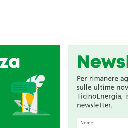
za
Newsl
Per rimanere a
sulle ultime nov
TicinoEnergia, is
newsletter.