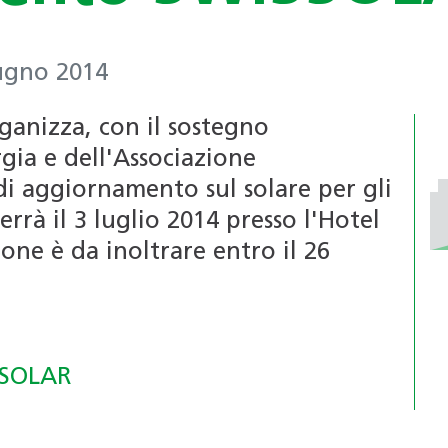
Certificazioni per edifici
riconosciuti (4R)
SNBS
Formazione continua per i
iugno 2014
professionisti
Associazione
Formazione per le scuole
anizza, con il sostegno
professionale
rgia e dell'Associazione
Bacheca annunci di lavoro
svizzera delle
di aggiornamento sul solare per gli
dai Soci
pompe di calore
terrà il 3 luglio 2014 presso l'Hotel
(APP)
ione è da inoltrare entro il 26
PdC-modulo di
sistema
ISSOLAR