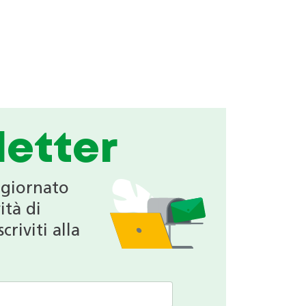
etter
ggiornato
ità di
criviti alla