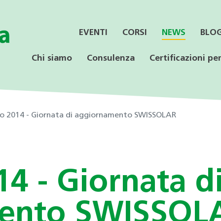
EVENTI
CORSI
NEWS
BLO
Chi siamo
Consulenza
Certificazioni per
lio 2014 - Giornata di aggiornamento SWISSOLAR
SERVIZI
CONSULENZA
LE CERTIFICAZIONI
PER LE AZIENDE
OFFERTA PER LE
SPECIALISTICA
SCUOLE
14 - Giornata d
Informazione ai Comuni
Incentivi federali e
Minergie
Calore rinnovabile
Educazione ambientale
cantonali
Consulenza orientativa
ento SWISSOL
CECE
CECE
Programmi di consulenza