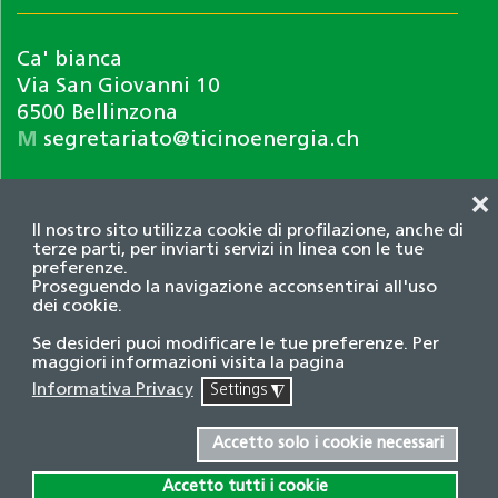
Ca' bianca
Via San Giovanni 10
6500 Bellinzona
M
segretariato@ticinoenergia.ch
❌
Il nostro sito utilizza cookie di profilazione, anche di
terze parti, per inviarti servizi in linea con le tue
preferenze.
Proseguendo la navigazione acconsentirai all'uso
dei cookie.
Informativa privacy
Se desideri puoi modificare le tue preferenze. Per
© 2026 Associazione TicinoEnergia. Tutti i diritti
maggiori informazioni visita la pagina
riservati.
Informativa Privacy
Settings
◮
Credits
Accetto solo i cookie necessari
Accetto tutti i cookie