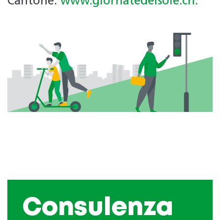
Cantone:
www.giornatedelsole.ch.
Consulenza