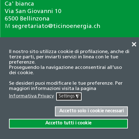
Ca' bianca
Via San Giovanni 10
6500 Bellinzona
M
segretariato@ticinoenergia.ch
❌
Il nostro sito utilizza cookie di profilazione, anche di
terze parti, per inviarti servizi in linea con le tue
preferenze.
Proseguendo la navigazione acconsentirai all'uso
dei cookie.
Informativa privacy
Se desideri puoi modificare le tue preferenze. Per
© 2026 Associazione TicinoEnergia. Tutti i diritti
maggiori informazioni visita la pagina
riservati.
Informativa Privacy
Settings
◮
Credits
Accetto solo i cookie necessari
Accetto tutti i cookie