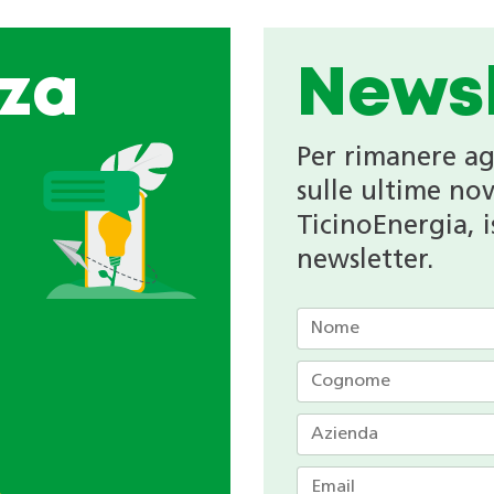
za
Newsl
Per rimanere a
sulle ultime nov
TicinoEnergia, is
newsletter.