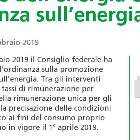
Certificazioni per edifici
riconosciuti (4R)
nza sull’energi
SNBS
Formazione continua per i
professionisti
Associazione
Formazione per le scuole
bbraio 2019
professionale
Bacheca annunci di lavoro
svizzera delle
aio 2019 il Consiglio federale ha
dai Soci
pompe di calore
l'ordinanza sulla promozione
(APP)
ull'energia. Tra gli interventi
PdC-modulo di
tassi di rimunerazione per
sistema
della rimunerazione unica per gli
la precisazione delle condizioni
o ai fini del consumo proprio
 in vigore il 1° aprile 2019.