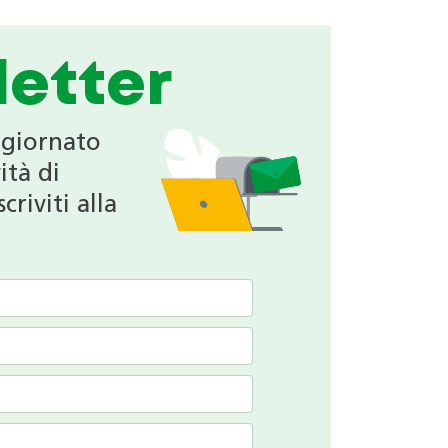
etter
ggiornato
ità di
criviti alla