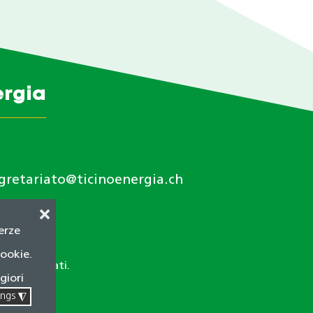
ergia
gretariato@ticinoenergia.ch
❌
terze
cookie.
itti riservati.
giori
ings
◮