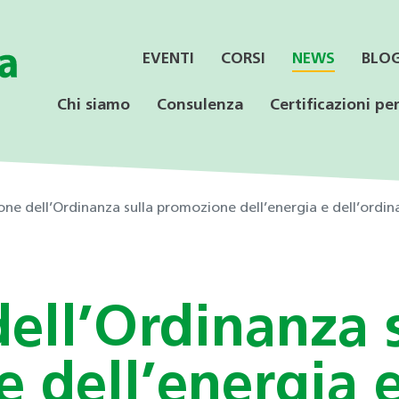
EVENTI
CORSI
NEWS
BLO
Chi siamo
Consulenza
Certificazioni per
one dell’Ordinanza sulla promozione dell’energia e dell’ordin
SERVIZI
CONSULENZA
LE CERTIFICAZIONI
PER LE AZIENDE
OFFERTA PER LE
SPECIALISTICA
SCUOLE
ell’Ordinanza 
Informazione ai Comuni
Incentivi federali e
Minergie
Calore rinnovabile
Educazione ambientale
cantonali
Consulenza orientativa
 dell’energia 
CECE
CECE
Programmi di consulenza