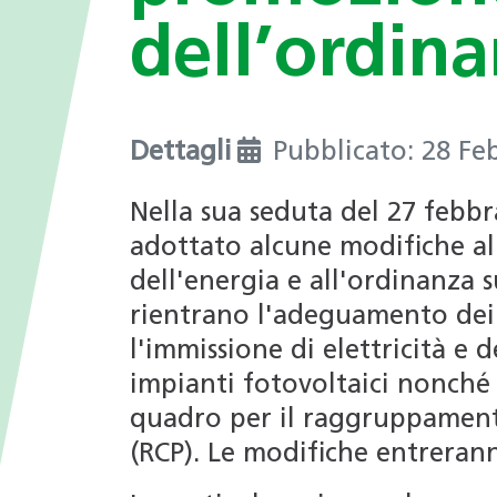
I valori
nei Comuni
dell’ordina
Giochi tematici
Opportunità di impiego
Deduzioni fiscali in ambito
energetico
Progetti di ricerca
Dettagli
Pubblicato: 28 Fe
Archivio Newsletter
Nella sua seduta del 27 febbr
adottato alcune modifiche al
dell'energia e all'ordinanza s
rientrano l'adeguamento dei 
l'immissione di elettricità e 
impianti fotovoltaici nonché 
quadro per il raggruppament
(RCP). Le modifiche entreranno