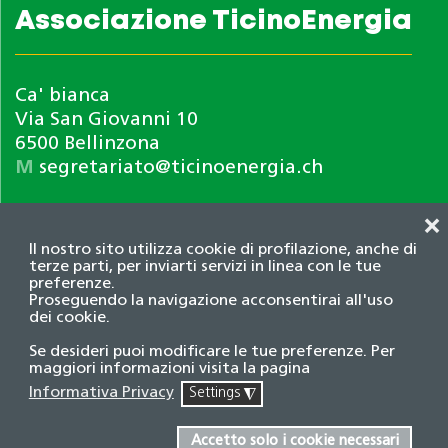
Associazione TicinoEnergia
Ca' bianca
Via San Giovanni 10
6500 Bellinzona
M
segretariato@ticinoenergia.ch
❌
Il nostro sito utilizza cookie di profilazione, anche di
terze parti, per inviarti servizi in linea con le tue
preferenze.
Proseguendo la navigazione acconsentirai all'uso
dei cookie.
Informativa privacy
Se desideri puoi modificare le tue preferenze. Per
© 2026 Associazione TicinoEnergia. Tutti i diritti
maggiori informazioni visita la pagina
riservati.
Informativa Privacy
Settings
◮
Credits
Accetto solo i cookie necessari