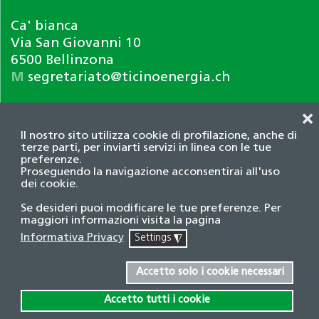
Ca' bianca
Via San Giovanni 10
6500 Bellinzona
M
segretariato@ticinoenergia.ch
❌
Il nostro sito utilizza cookie di profilazione, anche di
terze parti, per inviarti servizi in linea con le tue
preferenze.
Proseguendo la navigazione acconsentirai all'uso
dei cookie.
Informativa privacy
Se desideri puoi modificare le tue preferenze. Per
© 2026 Associazione TicinoEnergia. Tutti i diritti
maggiori informazioni visita la pagina
riservati.
Informativa Privacy
Settings
◮
Credits
Accetto solo i cookie necessari
Accetto tutti i cookie