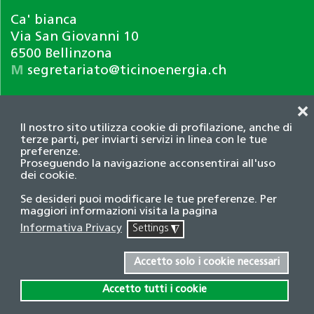
Ca' bianca
Via San Giovanni 10
6500 Bellinzona
M
segretariato@ticinoenergia.ch
❌
Il nostro sito utilizza cookie di profilazione, anche di
terze parti, per inviarti servizi in linea con le tue
preferenze.
Proseguendo la navigazione acconsentirai all'uso
dei cookie.
Informativa privacy
Se desideri puoi modificare le tue preferenze. Per
© 2026 Associazione TicinoEnergia. Tutti i diritti
maggiori informazioni visita la pagina
riservati.
Informativa Privacy
Settings
◮
Credits
Accetto solo i cookie necessari
Accetto tutti i cookie