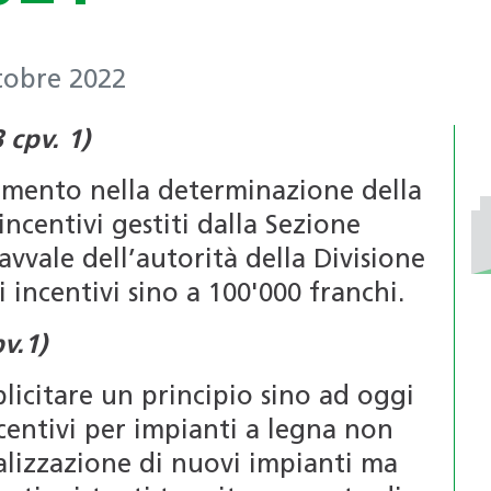
Certificazioni per edifici
riconosciuti (4R)
SNBS
Formazione continua per i
tobre 2022
professionisti
Associazione
Formazione per le scuole
 cpv. 1)
professionale
Bacheca annunci di lavoro
svizzera delle
amento nella determinazione della
dai Soci
pompe di calore
centivi gestiti dalla Sezione
(APP)
i avvale dell’autorità della Divisione
i incentivi sino a 100'000 franchi.
PdC-modulo di
sistema
pv.1)
plicitare un principio sino ad oggi
ncentivi per impianti a legna non
lizzazione di nuovi impianti ma