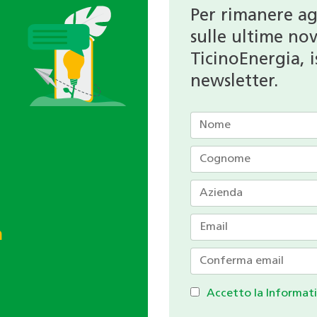
Per rimanere a
sulle ultime nov
TicinoEnergia, is
newsletter.
h
Accetto la Informati