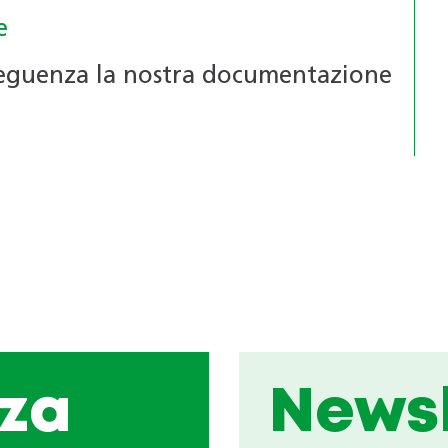
e
eguenza la nostra documentazione
za
Newsl