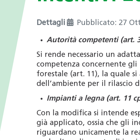
I valori
nei Comuni
Giochi tematici
Opportunità di impiego
Deduzioni fiscali in ambito
Dettagli
Pubblicato: 27 Ot
energetico
Progetti di ricerca
Autorità competenti (art. 3
Archivio Newsletter
Si rende necessario un adatt
competenza concernente gli in
forestale (art. 11), la quale s
dell’ambiente per il rilascio d
Impianti a legna (art. 11 c
Con la modifica si intende es
già applicato, ossia che gli i
riguardano unicamente la rea