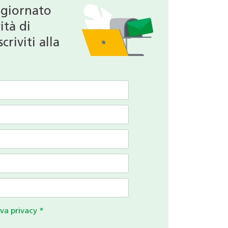
ggiornato
ità di
criviti alla
va privacy
*