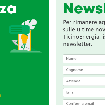
za
Newsl
Per rimanere a
sulle ultime nov
TicinoEnergia, is
newsletter.
h