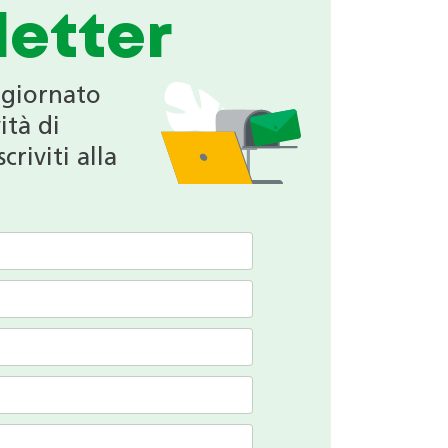
etter
ggiornato
ità di
criviti alla