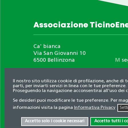
Associazione TicinoEn
Ca' bianca
Via San Giovanni 10
6500 Bellinzona
M
se
Il nostro sito utilizza cookie di profilazione, anche di 
Informativa privacy
parti, per inviarti servizi in linea con le tue preferenze.
Proseguendo la navigazione acconsentirai all'uso dei 
© 2026 Associazione TicinoEnergia. Tutti i dir
Se desideri puoi modificare le tue preferenze. Per mag
Credits
informazioni visita la pagina
Informativa Privacy
Sett
Accetto solo i cookie necessari
Accetto tutti i c