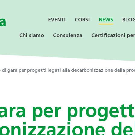
EVENTI
CORSI
NEWS
BLO
Chi siamo
Consulenza
Certificazioni per
di gara per progetti legati alla decarbonizzazione della prod
SERVIZI
CONSULENZA
LE CERTIFICAZIONI
PER LE AZIENDE
OFFERTA PER LE
SPECIALISTICA
SCUOLE
ra per progetti
Informazione ai Comuni
Incentivi federali e
Minergie
Calore rinnovabile
Educazione ambientale
cantonali
Consulenza orientativa
bonizzazione de
CECE
CECE
Programmi di consulenza