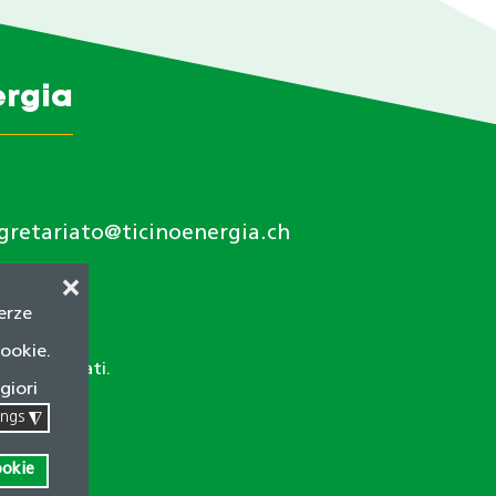
ergia
gretariato@ticinoenergia.ch
❌
terze
cookie.
itti riservati.
giori
ings
◮
ookie