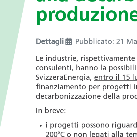
I valori
nei Comuni
produzione 
Giochi tematici
Opportunità di impiego
Deduzioni fiscali in ambito
energetico
Progetti di ricerca
Dettagli
Pubblicato: 21 M
Archivio Newsletter
Le industrie, rispettivamente 
consulenti, hanno la possibili
SvizzeraEnergia,
entro il 15 
finanziamento per progetti in
decarbonizzazione della produ
In breve:
i progetti possono riguarda
200°C o non legati alla tem