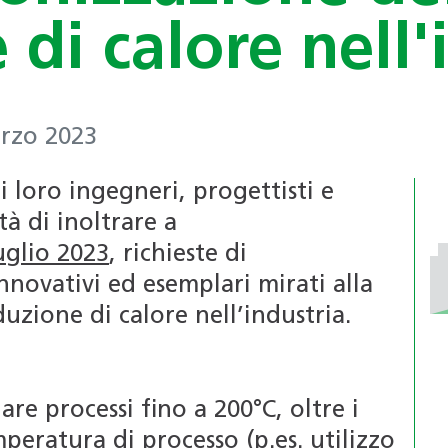
Certificazioni per edifici
riconosciuti (4R)
di calore nell'
SNBS
Formazione continua per i
professionisti
Associazione
Formazione per le scuole
arzo 2023
professionale
Bacheca annunci di lavoro
svizzera delle
i loro ingegneri, progettisti e
dai Soci
pompe di calore
tà di inoltrare a
(APP)
luglio 2023
, richieste di
PdC-modulo di
novativi ed esemplari mirati alla
sistema
zione di calore nell’industria.
re processi fino a 200°C, oltre i
peratura di processo (p.es. utilizzo