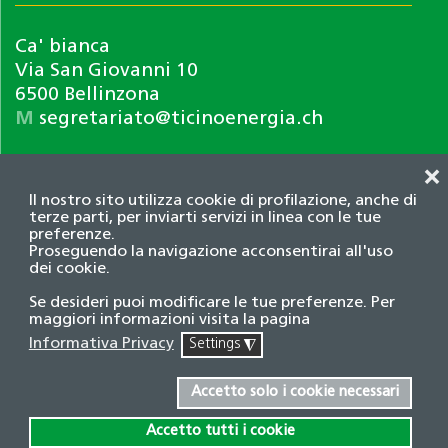
Ca' bianca
Via San Giovanni 10
6500 Bellinzona
M
segretariato@ticinoenergia.ch
❌
Il nostro sito utilizza cookie di profilazione, anche di
terze parti, per inviarti servizi in linea con le tue
preferenze.
Proseguendo la navigazione acconsentirai all'uso
dei cookie.
Informativa privacy
Se desideri puoi modificare le tue preferenze. Per
© 2026 Associazione TicinoEnergia. Tutti i diritti
maggiori informazioni visita la pagina
riservati.
Informativa Privacy
Settings
◮
Credits
Accetto solo i cookie necessari
Accetto tutti i cookie